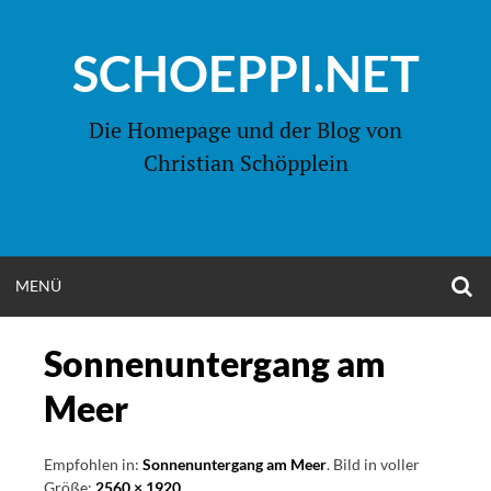
Zum
Inhalt
SCHOEPPI.NET
springen
Die Homepage und der Blog von
Christian Schöpplein
O
MENÜ
OPEN
S
F
MENU
Sonnenuntergang am
Meer
Empfohlen in:
Sonnenuntergang am Meer
. Bild in voller
Größe:
2560 × 1920
.