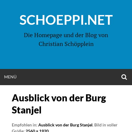
Zum
Inhalt
SCHOEPPI.NET
springen
Die Homepage und der Blog von
Christian Schöpplein
O
MENÜ
OPEN
S
F
MENU
Ausblick von der Burg
Stanjel
Empfohlen in:
Ausblick von der Burg Stanjel
. Bild in voller
Größe:
2560 × 1920
.