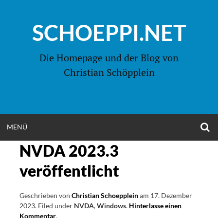
Zum
Inhalt
SCHOEPPI.NET
springen
Die Homepage und der Blog von
Christian Schöpplein
O
MENÜ
OPEN
S
F
NVDA 2023.3
MENU
veröffentlicht
Geschrieben von
Christian Schoepplein
am
17. Dezember
2023
.
Filed under
NVDA
,
Windows
.
Hinterlasse einen
Kommentar
on
.