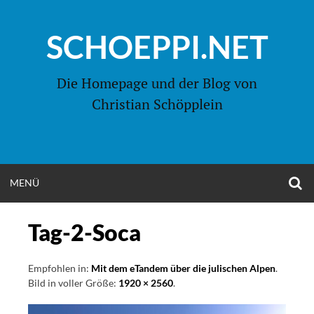
Zum
Inhalt
SCHOEPPI.NET
springen
Die Homepage und der Blog von
Christian Schöpplein
O
MENÜ
OPEN
S
F
MENU
Tag-2-Soca
Empfohlen in:
Mit dem eTandem über die julischen Alpen
.
Bild in voller Größe:
1920 × 2560
.