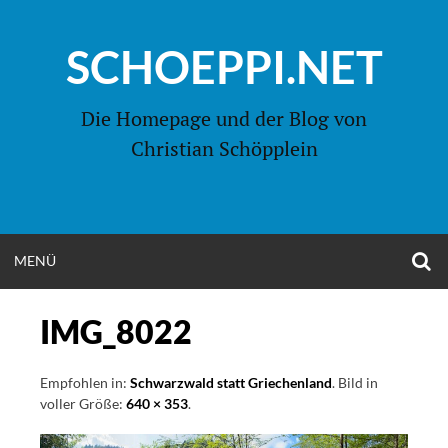
Zum
Inhalt
SCHOEPPI.NET
springen
Die Homepage und der Blog von
Christian Schöpplein
O
MENÜ
OPEN
S
F
MENU
IMG_8022
Empfohlen in:
Schwarzwald statt Griechenland
. Bild in
voller Größe:
640 × 353
.