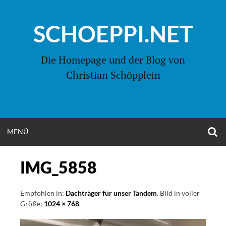
Zum
Inhalt
SCHOEPPI.NET
springen
Die Homepage und der Blog von
Christian Schöpplein
O
MENÜ
OPEN
S
F
MENU
IMG_5858
Empfohlen in:
Dachträger für unser Tandem
. Bild in voller
Größe:
1024 × 768
.