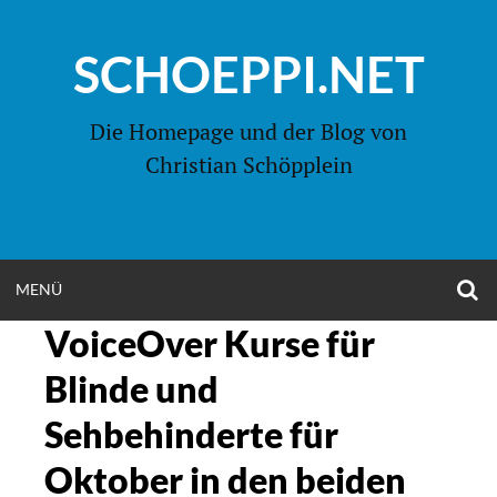
Zum
Inhalt
SCHOEPPI.NET
springen
Die Homepage und der Blog von
Christian Schöpplein
O
MENÜ
OPEN
S
F
VoiceOver Kurse für
MENU
Blinde und
Sehbehinderte für
Oktober in den beiden