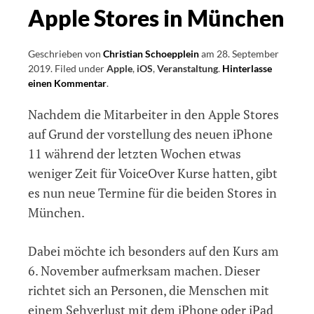
Apple Stores in München
Geschrieben von
Christian Schoepplein
am
28. September
2019
.
Filed under
Apple
,
iOS
,
Veranstaltung
.
Hinterlasse
einen Kommentar
on
.
VoiceOver
Nachdem die Mitarbeiter in den Apple Stores
Kurse
für
auf Grund der vorstellung des neuen iPhone
Blinde
11 während der letzten Wochen etwas
und
weniger Zeit für VoiceOver Kurse hatten, gibt
Sehbehinderte
für
es nun neue Termine für die beiden Stores in
Oktober
München.
in
den
beiden
Dabei möchte ich besonders auf den Kurs am
Apple
6. November aufmerksam machen. Dieser
Stores
richtet sich an Personen, die Menschen mit
in
München
einem Sehverlust mit dem iPhone oder iPad