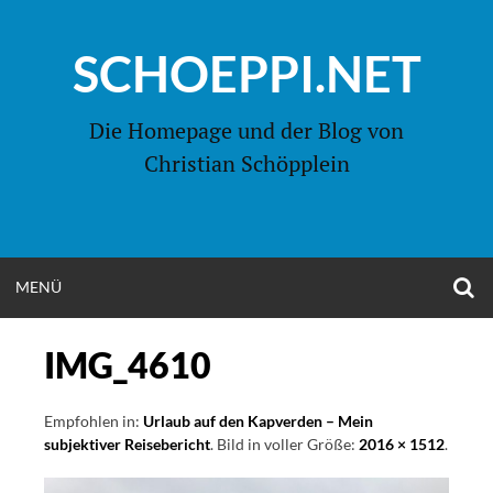
Zum
Inhalt
SCHOEPPI.NET
springen
Die Homepage und der Blog von
Christian Schöpplein
O
MENÜ
OPEN
S
F
MENU
IMG_4610
Empfohlen in:
Urlaub auf den Kapverden – Mein
subjektiver Reisebericht
. Bild in voller Größe:
2016 × 1512
.