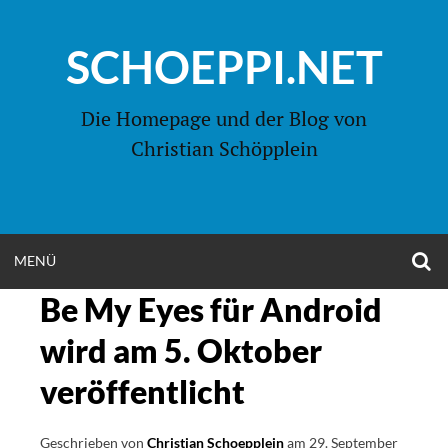
Zum
Inhalt
SCHOEPPI.NET
springen
Die Homepage und der Blog von
Christian Schöpplein
O
MENÜ
OPEN
S
F
Be My Eyes für Android
MENU
wird am 5. Oktober
veröffentlicht
Geschrieben von
Christian Schoepplein
am
29. September