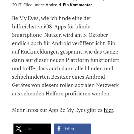
2017
.
Filed under
Android
.
Ein Kommentar
on
.
Be
Be My Eyes, wie ich finde eine der
My
Eyes
hilfreichsten iOS-Apps für blinde
für
Smartphone-Nutzer, wird am 5. Oktober
Android
endlich auch für Android veröffentlicht. Bin
wird
am
auf Rückmeldungen gespannt, wie das Ganze
5.
dann auf dieser neuen Plattform funktioniert
Oktober
und hoffe, dass auch dann alle blinden und
veröffentlicht
sehbehinderten Besitzer eines Android-
Gerätes von diesem tollen sozialen Netzwerk
aus sehenden Helfern profitieren werden.
Mehr Infos zur App Be My Eyes gibt es
hier
.
teilen
teilen