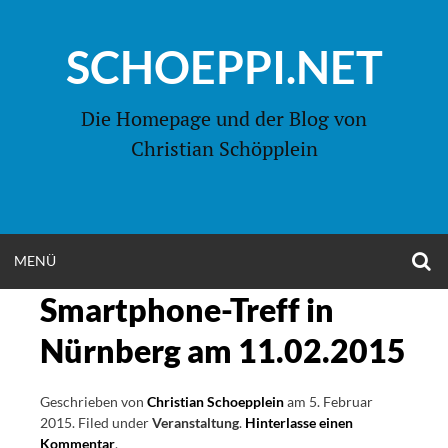
Zum
Inhalt
SCHOEPPI.NET
springen
Die Homepage und der Blog von
Christian Schöpplein
O
MENÜ
OPEN
S
F
Smartphone-Treff in
MENU
Nürnberg am 11.02.2015
Geschrieben von
Christian Schoepplein
am
5. Februar
2015
.
Filed under
Veranstaltung
.
Hinterlasse einen
Kommentar
on
.