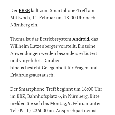
Smartphone-
Der
BBSB
lädt zum Smartphone-Treff am
Treff
in
Mittwoch, 11. Februar um 18:00 Uhr nach
Nürnberg
Nürnberg ein.
am
11.02.2015
Thema ist das Betriebssystem
Android
, das
Willhelm Lutzenberger vorstellt. Einzelne
Anwendungen werden besonders erläutert
und vorgeführt. Darüber
hinaus besteht Gelegenheit für Fragen und
Erfahrungsaustausch.
Der Smartphone-Treff beginnt um 18:00 Uhr
im BBZ, Bahnhofsplatz 6, in Nürnberg. Bitte
melden Sie sich bis Montag, 9. Februar unter
Tel. 0911 / 236000 an. Ansprechpartner ist