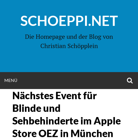
Zum
Inhalt
SCHOEPPI.NET
springen
Die Homepage und der Blog von
Christian Schöpplein
O
MENÜ
OPEN
S
F
Nächstes Event für
MENU
Blinde und
Sehbehinderte im Apple
Store OEZ in München