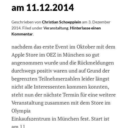
am 11.12.2014
Geschrieben von
Christian Schoepplein
am
3. Dezember
2014
.
Filed under
Veranstaltung
.
Hinterlasse einen
Kommentar
on
.
Nächstes
nachdem das erste Event im Oktober mit dem
Event
für
Apple Store im OEZ in München so gut
Blinde
angenommen wurde und die Rückmeldungen
und
durchwegs positiv waren und auf Grund der
Sehbehinderte
im
begrenzten Teilnehmerzahlen leider längst
Apple
nicht alle Interessenten kommen konnten,
Store
steht nun der nächste Termin für eine weitere
OEZ
in
Veranstaltung zusammen mit dem Store im
München
Olympia
am
Einkaufszentrum in München fest. Start ist
11.12.2014
am 11.