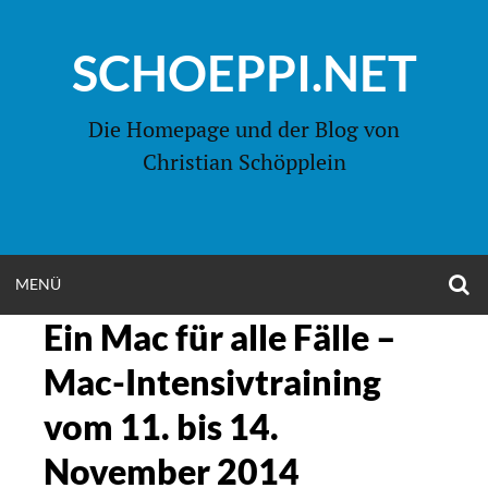
Zum
Inhalt
SCHOEPPI.NET
springen
Die Homepage und der Blog von
Christian Schöpplein
O
MENÜ
OPEN
S
F
Ein Mac für alle Fälle –
MENU
Mac-Intensivtraining
vom 11. bis 14.
November 2014