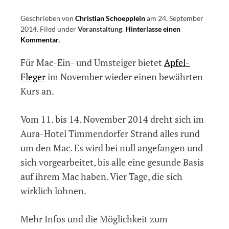
Geschrieben von
Christian Schoepplein
am
24. September
2014
.
Filed under
Veranstaltung
.
Hinterlasse einen
Kommentar
on
.
Ein
Für Mac-Ein- und Umsteiger bietet
Apfel-
Mac
für
Fleger
im November wieder einen bewährten
alle
Kurs an.
Fälle
–
Mac-
Vom 11. bis 14. November 2014 dreht sich im
Intensivtraining
Aura-Hotel Timmendorfer Strand alles rund
vom
um den Mac. Es wird bei null angefangen und
11.
bis
sich vorgearbeitet, bis alle eine gesunde Basis
14.
auf ihrem Mac haben. Vier Tage, die sich
November
wirklich lohnen.
2014
Mehr Infos und die Möglichkeit zum