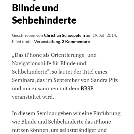
Blinde und
Sehbehinderte
Geschrieben von
Christian Schoepplein
am
19. Juli 2014
.
Filed under
Veranstaltung
.
3 Kommentare
on
.
Seminar
„Das iPhone als Orientierungs- und
rund
um
Navigationshilfe für Blinde und
das
Sehbehinderte“, so lautet der Titel eines
iPhone
Seminars, das im September von Sandra Pilz
als
Orientierungs-
und mir zusammen mit dem
BBSB
und
veranstaltet wird.
Navigationshilfe
für
Blinde
In diesem Seminar geben wir eine Einführung,
und
wie Blinde und Sehbehinderte das iPhone
Sehbehinderte
nutzen können, um selbstständiger und