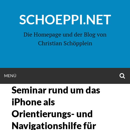
Zum
Inhalt
SCHOEPPI.NET
springen
Die Homepage und der Blog von
Christian Schöpplein
O
MENÜ
OPEN
S
F
Seminar rund um das
MENU
iPhone als
Orientierungs- und
Navigationshilfe für