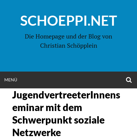
Zum
Inhalt
SCHOEPPI.NET
springen
Die Homepage und der Blog von
Christian Schöpplein
O
MENÜ
OPEN
S
F
JugendvertreeterInnens
MENU
eminar mit dem
Schwerpunkt soziale
Netzwerke