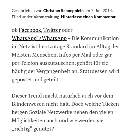
Geschrieben von
Christian Schoepplein
am
7. Juli 2014
.
Filed under
Veranstaltung
.
Hinterlasse einen Kommentar
on
.
Jugendve
ob
Facebook
,
Twitter
oder
mit
dem
WhatsApp“>WhatsApp
– Die Kommunikation
Schwerp
im Netz ist heutzutage Standard im Alltag der
soziale
Meisten Menschen. Infos per Mail oder gar
Netzwer
per Telefon auszutauschen, gehört für sie
häufig der Vergangenheit an. Stattdessen wird
gepostet und geteilt.
Dieser Trend macht natürlich auch vor dem
Blindenwesen nicht halt. Doch welche Tücken
bergen Soziale Netzwerke neben den vielen
Möglichkeiten auch und wie werden sie
„richtig“ genutzt?