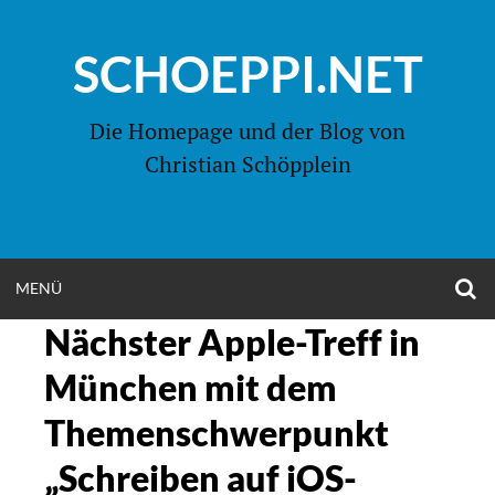
Zum
Inhalt
SCHOEPPI.NET
springen
Die Homepage und der Blog von
Christian Schöpplein
O
MENÜ
OPEN
S
F
Nächster Apple-Treff in
MENU
München mit dem
Themenschwerpunkt
„Schreiben auf iOS-