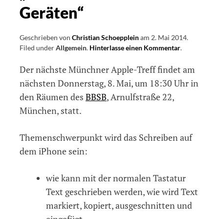
Geräten“
Geschrieben von
Christian Schoepplein
am
2. Mai 2014
.
Filed under
Allgemein
.
Hinterlasse einen Kommentar
on
.
Nächster
Der nächste Münchner Apple-Treff findet am
Apple-
Treff
nächsten Donnerstag, 8. Mai, um 18:30 Uhr in
in
den Räumen des
BBSB
, Arnulfstraße 22,
München
München, statt.
mit
dem
Themenschw
Themenschwerpunkt wird das Schreiben auf
„Schreiben
dem iPhone sein:
auf
iOS-
Geräten“
wie kann mit der normalen Tastatur
Text geschrieben werden, wie wird Text
markiert, kopiert, ausgeschnitten und
eingefügt