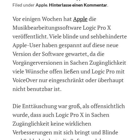
Filed under
Apple
.
Hinterlasse einen Kommentar
on
.
Mehr
Vor einigen Wochen hat
Apple
die
Zugänglichkeit
für
Musikbearbeitungssoftware Logic Pro X
Logic
veröffentlicht. Viele blinde und sehbehinderte
Pro
Apple-User haben gespannt auf diese neue
X
–
Version der Software gewartet, da die
Petition
Vorgängerversionen in Sachen Zugänglichkeit
an
viele Wünsche offen ließen und Logic Pro mit
Apple
VoiceOver nur eingeschränkt oder überhaupt
nicht benutzbar ist.
Die Enttäuschung war groß, als offensichtlich
wurde, dass auch Logic Pro X in Sachen
Zugänglichkeit keine wirklichen
Verbesserungen mit sich bringt und Blinde