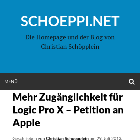
Zum
Inhalt
SCHOEPPI.NET
springen
Die Homepage und der Blog von
Christian Schöpplein
O
MENÜ
OPEN
S
F
Mehr Zugänglichkeit für
MENU
Logic Pro X – Petition an
Apple
Geschrieben von
Christian Schoepplein
am
29. Juli 2013
.