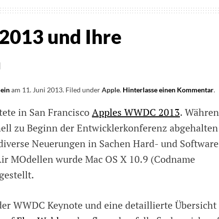
013 und Ihre
n
lein
am
11. Juni 2013
.
Filed under
Apple
.
Hinterlasse einen Kommentar
o
.
D
tete in San Francisco
Apples WWDC 2013
. Währe
2
onell zu Beginn der Entwicklerkonferenz abgehalten
u
 diverse Neuerungen in Sachen Hard- und Software
I
N
ir MOdellen wurde Mac OS X 10.9 (Codname
estellt.
r WWDC Keynote und eine detaillierte Übersicht