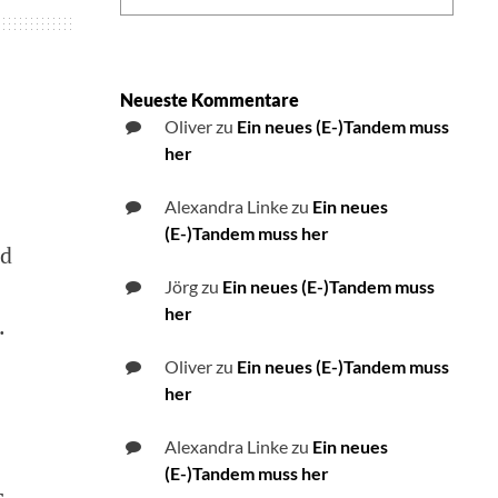
Neueste Kommentare
Oliver
zu
Ein neues (E-)Tandem muss
her
n
Alexandra Linke
zu
Ein neues
ie
(E-)Tandem muss her
nd
WWDC
013
Jörg
zu
Ein neues (E-)Tandem muss
nd
her
.
hre
euerungen
Oliver
zu
Ein neues (E-)Tandem muss
her
Alexandra Linke
zu
Ein neues
(E-)Tandem muss her