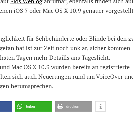
 auf
Flos Weblog
abrufbar, ebenfalls finden sich au
 denen iOS 7 oder Mac OS X 10.9 genauer vorgestell
glichkeit für Sehbehinderte oder Blinde bei den z
etan hat ist zur Zeit noch unklar, sicher kommen
chsten Tagen mehr Detaills ans Tageslicht.
und Mac OS X 10.9 wurden bereits an registrierte
sollten sich auch Neuerungen rund um VoiceOver un
gen herumsprechen.
teilen
drucken
C