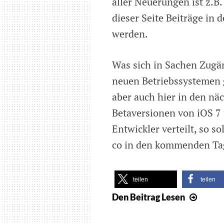
aller Neuerungen ist z.B.
dieser Seite Beiträge in
werden.
Was sich in Sachen Zugän
neuen Betriebssystemen g
aber auch hier in den nä
Betaversionen von iOS 7 
Entwickler verteilt, so 
co in den kommenden Ta
teilen
teilen
Den Beitrag
Lesen
Die
WWD