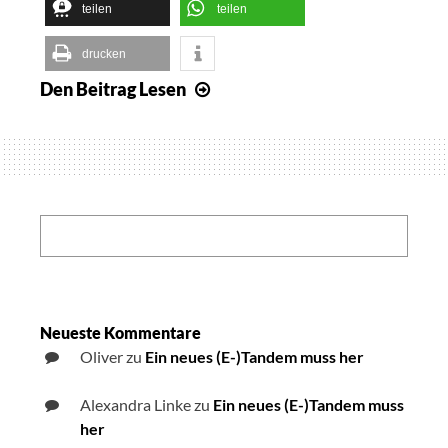
teilen
teilen
drucken
Den Beitrag
Lesen
Bundesregierung
will
Urheberrechtsausnahmen
für
Blinde
umsetzen
Search:
Neueste Kommentare
Oliver
zu
Ein neues (E-)Tandem muss her
Alexandra Linke
zu
Ein neues (E-)Tandem muss
her