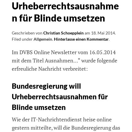
Urheberrechtsausnahme
n für Blinde umsetzen
Geschrieben von
Christian Schoepplein
am
18. Mai 2014
.
Filed under
Allgemein
.
Hinterlasse einen Kommentar
on
.
Bundesregie
Im DVBS Online Newsletter vom 16.05.2014
will
Urheberrec
mit dem Titel Ausnahmen…“ wurde folgende
für
erfreuliche Nachricht verbreitet:
Blinde
umsetzen
Bundesregierung will
Urheberrechtsausnahmen für
Blinde umsetzen
Wie der IT-Nachrichtendienst heise online
gestern mitteilte, will die Bundesregierung das