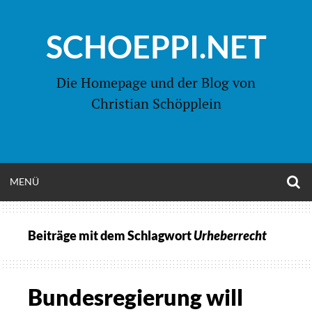
Zum
Inhalt
SCHOEPPI.NET
springen
Die Homepage und der Blog von
Christian Schöpplein
O
MENÜ
OPEN
S
F
MENU
Beiträge mit dem Schlagwort
Urheberrecht
Bundesregierung will