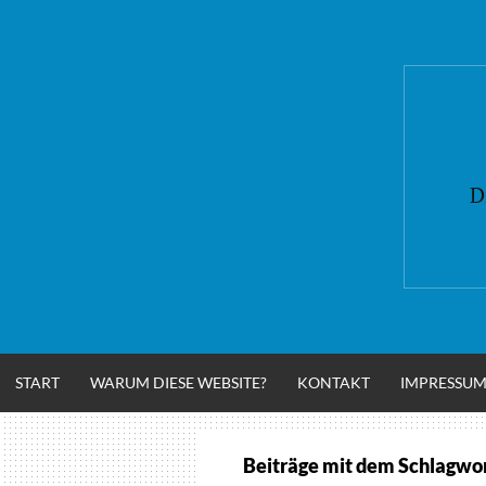
Zum
Inhalt
springen
D
START
WARUM DIESE WEBSITE?
KONTAKT
IMPRESSU
Beiträge mit dem Schlagwo