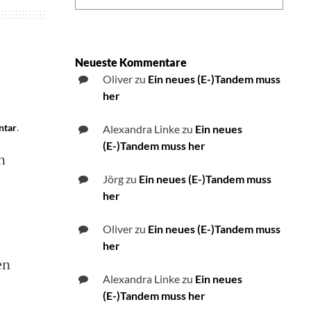
Neueste Kommentare
Oliver
zu
Ein neues (E-)Tandem muss
her
ntar
on
.
Alexandra Linke
zu
Ein neues
Fifty
(E-)Tandem muss her
n
Shades
of
Jörg
zu
Ein neues (E-)Tandem muss
Grey
her
Gewinnspiel
mit
Oliver
zu
Ein neues (E-)Tandem muss
der
App
her
GRETA
en
Alexandra Linke
zu
Ein neues
(E-)Tandem muss her