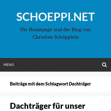
Zum
Inhalt
SCHOEPPI.NET
springen
Die Homepage und der Blog von
Christian Schöpplein
O
MENÜ
OPEN
S
F
MENU
Beiträge mit dem Schlagwort
Dachträger
Dachträger für unser