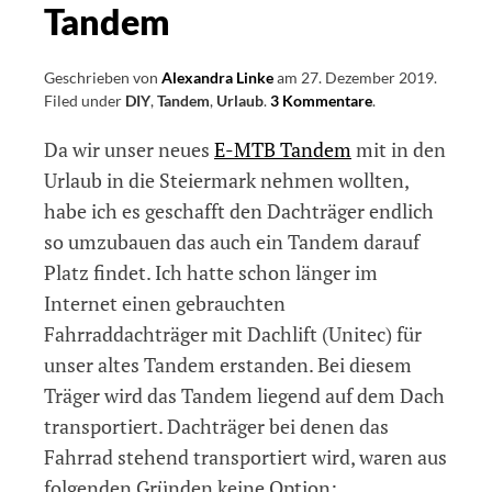
Tandem
Geschrieben von
Alexandra Linke
am
27. Dezember 2019
.
Filed under
DIY
,
Tandem
,
Urlaub
.
3 Kommentare
on
.
Dachträger
Da wir unser neues
E-MTB Tandem
mit in den
für
unser
Urlaub in die Steiermark nehmen wollten,
Tandem
habe ich es geschafft den Dachträger endlich
so umzubauen das auch ein Tandem darauf
Platz findet. Ich hatte schon länger im
Internet einen gebrauchten
Fahrraddachträger mit Dachlift (Unitec) für
unser altes Tandem erstanden. Bei diesem
Träger wird das Tandem liegend auf dem Dach
transportiert. Dachträger bei denen das
Fahrrad stehend transportiert wird, waren aus
folgenden Gründen keine Option: