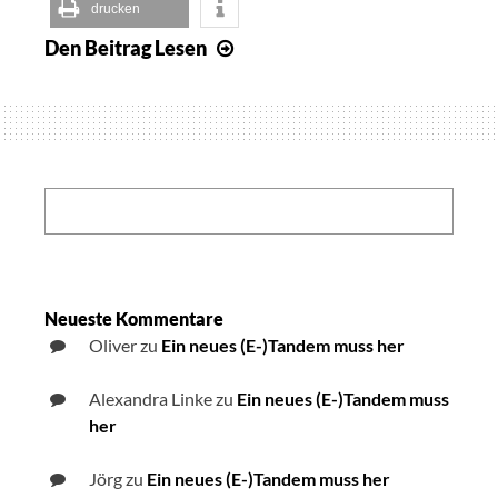
drucken
Den Beitrag
Lesen
Dachträger
für
unser
Tandem
Search:
Neueste Kommentare
Oliver
zu
Ein neues (E-)Tandem muss her
Alexandra Linke
zu
Ein neues (E-)Tandem muss
her
Jörg
zu
Ein neues (E-)Tandem muss her